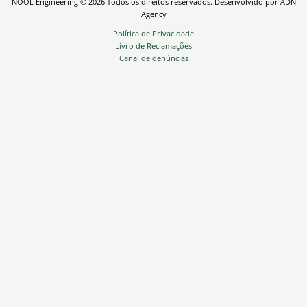
NOOL Engineering © 2026 Todos os direitos reservados. Desenvolvido por ADN
k
Agency
e
Política de Privacidade
Livro de Reclamações
d
Canal de denúncias
i
n