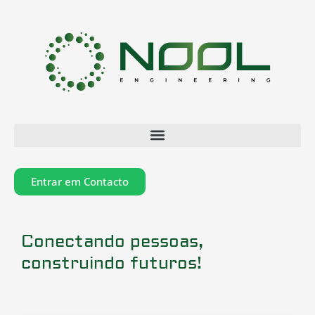
Skip
to
content
Entrar em Contacto
Conectando pessoas,
construindo futuros!