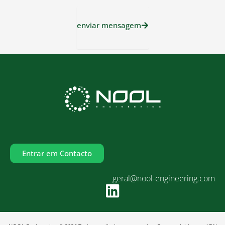
enviar mensagem
Entrar em Contacto
geral@nool-engineering.com
L
i
n